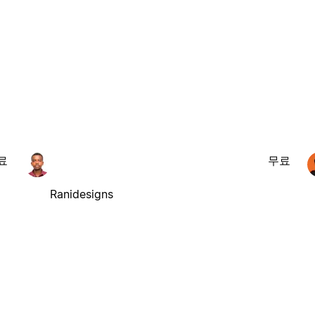
료
무료
Ranidesigns