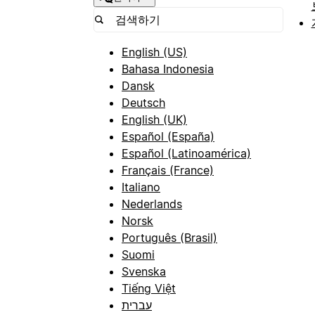
English (US)
Bahasa Indonesia
Dansk
Deutsch
English (UK)
Español (España)
Español (Latinoamérica)
Français (France)
Italiano
Nederlands
Norsk
Português (Brasil)
Suomi
Svenska
Tiếng Việt
עברית