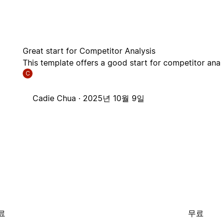
Great start for Competitor Analysis
This template offers a good start for competitor anal
C
Cadie Chua ·
2025년 10월 9일
료
무료