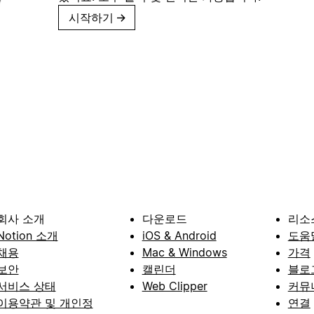
시작하기
→
회사 소개
다운로드
리소
Notion 소개
iOS & Android
도움
채용
Mac & Windows
가격
보안
캘린더
블로
서비스 상태
Web Clipper
커뮤
이용약관 및 개인정
연결