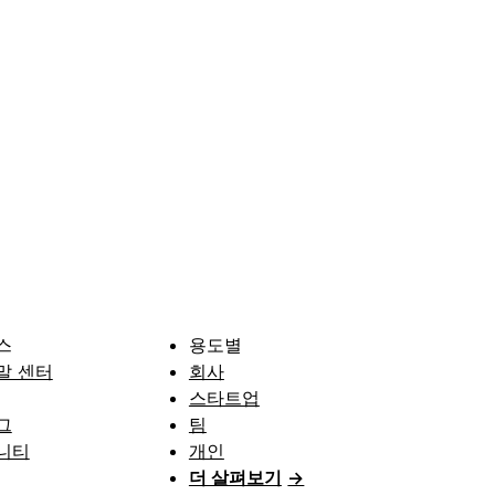
스
용도별
말 센터
회사
스타트업
그
팀
니티
개인
더 살펴보기
→