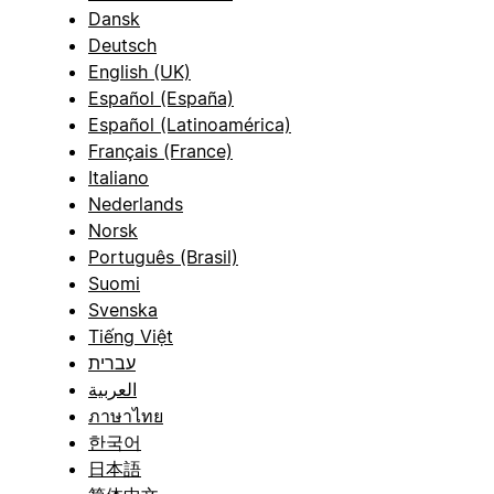
Dansk
Deutsch
English (UK)
Español (España)
Español (Latinoamérica)
Français (France)
Italiano
Nederlands
Norsk
Português (Brasil)
Suomi
Svenska
Tiếng Việt
עברית
العربية
ภาษาไทย
한국어
日本語