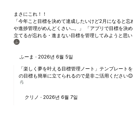
まさにこれ！！
「今年こと目標を決めて達成したいけど2月になると忘れ
や進捗管理がめんどくさい...。」 「アプリで目標を決め
立てるが忘れる・進まない目標を管理してみようと思い
ふ
ふーま ·
2026년 6월 5일
「楽しく夢を叶える目標管理ノート」テンプレートを
の目標も簡単に立てられるので是非ご活用ください😊
クリノ ·
2026년 6월 7일