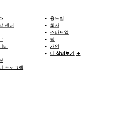
스
용도별
말 센터
회사
스타트업
그
팀
니티
개인
더 살펴보기
→
릿
너 프로그램