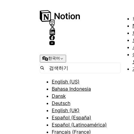
한국어
English (US)
Bahasa Indonesia
Dansk
Deutsch
English (UK)
Español (España)
Español (Latinoamérica)
Français (France)