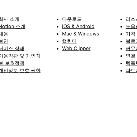
회사 소개
다운로드
리소
Notion 소개
iOS & Android
도움
채용
Mac & Windows
가격
보안
캘린더
블로
서비스 상태
Web Clipper
커뮤
이용약관 및 개인정
연결
보 보호정책
템플
개인정보 보호 권한
파트