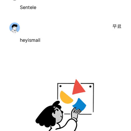
Sentele
무료
heyismail