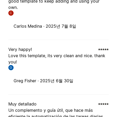
good template to keep adding and using your
own.
C
Carlos Medina ·
2025년 7월 8일
Very happy!
Love this template, its very clean and nice. thank
you!
G
Greg Fisher ·
2025년 6월 30일
Muy detallado
Un complemento y guía útil, que hace más
eficiente la automatización de las tareas diarias.