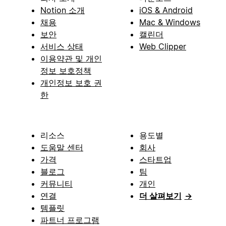
Notion 소개
iOS & Android
채용
Mac & Windows
보안
캘린더
서비스 상태
Web Clipper
이용약관 및 개인
정보 보호정책
개인정보 보호 권
한
리소스
용도별
도움말 센터
회사
가격
스타트업
블로그
팀
커뮤니티
개인
연결
더 살펴보기
→
템플릿
파트너 프로그램