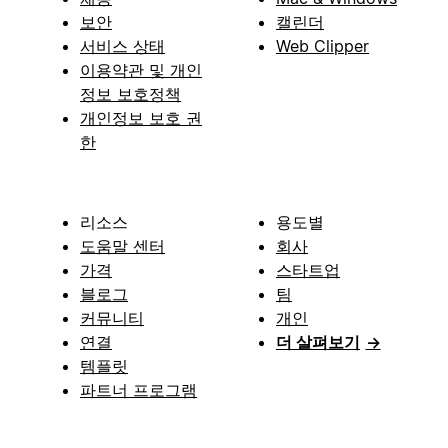
보안
캘린더
서비스 상태
Web Clipper
이용약관 및 개인
정보 보호정책
개인정보 보호 권
한
리소스
용도별
도움말 센터
회사
가격
스타트업
블로그
팀
커뮤니티
개인
연결
더 살펴보기
→
템플릿
파트너 프로그램