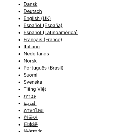
Dansk
Deutsch
English (UK)
Español (España)
Español (Latinoamérica)
Français (France)
Italiano
Nederlands
Norsk
Português (Brasil)
Suomi
Svenska
Tiếng Việt
עברית
العربية
ภาษาไทย
한국어
日本語
简体中文