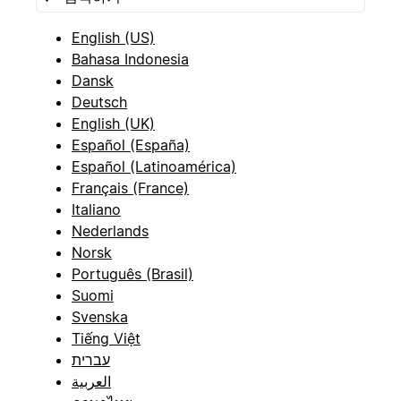
English (US)
Bahasa Indonesia
Dansk
Deutsch
English (UK)
Español (España)
Español (Latinoamérica)
Français (France)
Italiano
Nederlands
Norsk
Português (Brasil)
Suomi
Svenska
Tiếng Việt
עברית
العربية