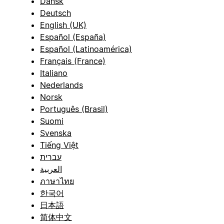
Dansk
Deutsch
English (UK)
Español (España)
Español (Latinoamérica)
Français (France)
Italiano
Nederlands
Norsk
Português (Brasil)
Suomi
Svenska
Tiếng Việt
עברית
العربية
ภาษาไทย
한국어
日本語
简体中文