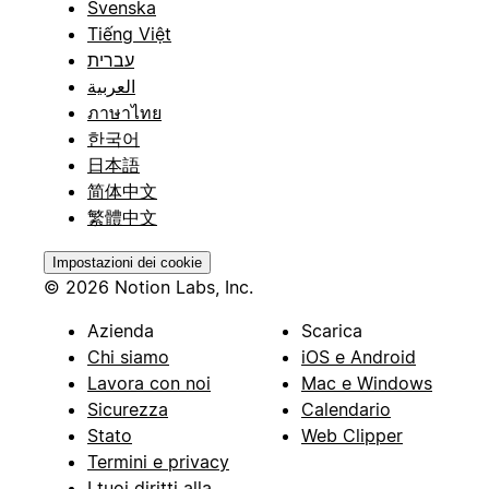
Svenska
Tiếng Việt
עברית
العربية
ภาษาไทย
한국어
日本語
简体中文
繁體中文
Impostazioni dei cookie
© 2026 Notion Labs, Inc.
Azienda
Scarica
Chi siamo
iOS e Android
Lavora con noi
Mac e Windows
Sicurezza
Calendario
Stato
Web Clipper
Termini e privacy
I tuoi diritti alla