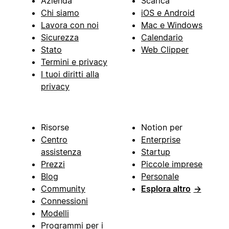
Azienda
Scarica
Chi siamo
iOS e Android
Lavora con noi
Mac e Windows
Sicurezza
Calendario
Stato
Web Clipper
Termini e privacy
I tuoi diritti alla
privacy
Risorse
Notion per
Centro
Enterprise
assistenza
Startup
Prezzi
Piccole imprese
Blog
Personale
Community
Esplora altro
→
Connessioni
Modelli
Programmi per i