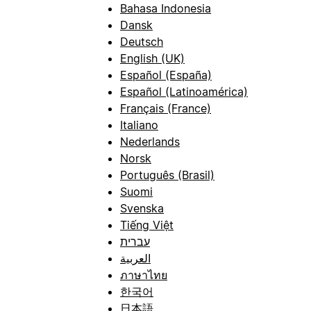
Bahasa Indonesia
Dansk
Deutsch
English (UK)
Español (España)
Español (Latinoamérica)
Français (France)
Italiano
Nederlands
Norsk
Português (Brasil)
Suomi
Svenska
Tiếng Việt
עברית
العربية
ภาษาไทย
한국어
日本語