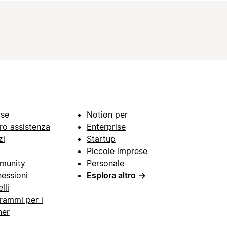
rse
Notion per
ro assistenza
Enterprise
zi
Startup
Piccole imprese
munity
Personale
essioni
Esplora altro
→
lli
rammi per i
ner