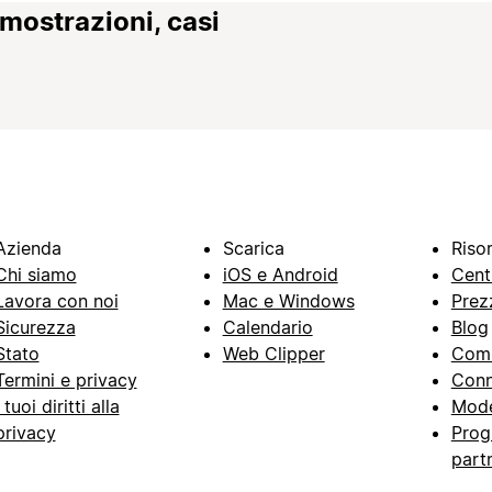
imostrazioni, casi
Azienda
Scarica
Riso
Chi siamo
iOS e Android
Cent
Lavora con noi
Mac e Windows
Prez
Sicurezza
Calendario
Blog
Stato
Web Clipper
Com
Termini e privacy
Conn
I tuoi diritti alla
Mode
privacy
Prog
part