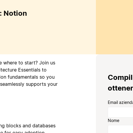
: Notion
e where to start? Join us
tecture Essentials to
Compil
tion fundamentals so you
 seamlessly supports your
ottener
Email aziend
Nome
ing blocks and databases
ce for easy adoption