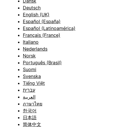
Dansk
Deutsch
English (UK)
Español (España)
Español (Latinoamérica)
Français (France)
Italiano
Nederlands
Norsk
Português (Brasil)
Suomi
Svenska
Tiếng Việt
עברית
العربية
ภาษาไทย
한국어
日本語
简体中文