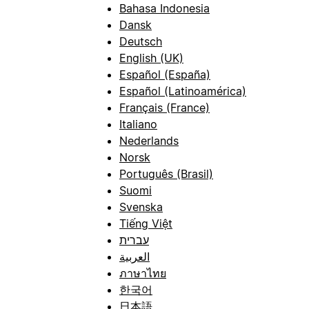
Bahasa Indonesia
Dansk
Deutsch
English (UK)
Español (España)
Español (Latinoamérica)
Français (France)
Italiano
Nederlands
Norsk
Português (Brasil)
Suomi
Svenska
Tiếng Việt
עברית
العربية
ภาษาไทย
한국어
日本語