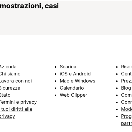
imostrazioni, casi
Azienda
Scarica
Riso
Chi siamo
iOS e Android
Cent
Lavora con noi
Mac e Windows
Prez
Sicurezza
Calendario
Blog
Stato
Web Clipper
Com
Termini e privacy
Conn
I tuoi diritti alla
Mode
privacy
Prog
part