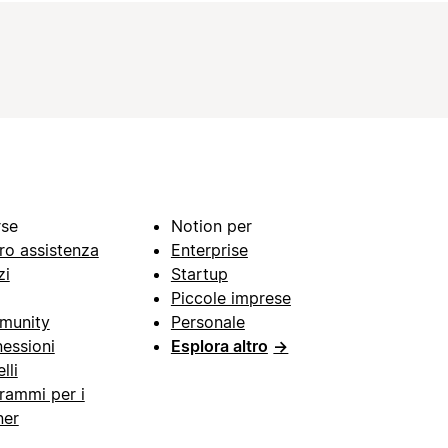
rse
Notion per
ro assistenza
Enterprise
zi
Startup
Piccole imprese
munity
Personale
essioni
Esplora altro
→
lli
rammi per i
ner