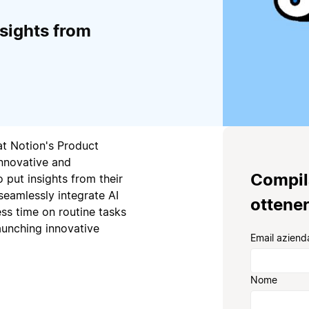
sights from
t Notion's Product
innovative and
Compil
 put insights from their
seamlessly integrate AI
ottener
ss time on routine tasks
aunching innovative
Email aziend
Nome