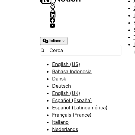
Italiano
English (US)
Bahasa Indonesia
Dansk
Deutsch
English (UK)
Español (España)
Español (Latinoamérica)
Français (France)
Italiano
Nederlands