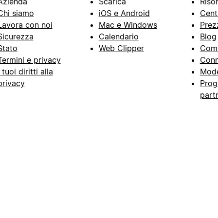
Azienda
Scarica
Riso
Chi siamo
iOS e Android
Cent
Lavora con noi
Mac e Windows
Prez
Sicurezza
Calendario
Blog
Stato
Web Clipper
Com
Termini e privacy
Conn
I tuoi diritti alla
Mode
privacy
Prog
part