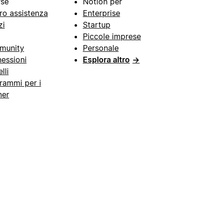
rse
Notion per
ro assistenza
Enterprise
zi
Startup
Piccole imprese
munity
Personale
essioni
Esplora altro
→
lli
rammi per i
ner