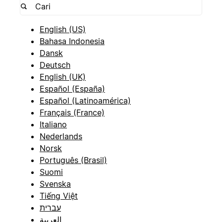
English (US)
Bahasa Indonesia
Dansk
Deutsch
English (UK)
Español (España)
Español (Latinoamérica)
Français (France)
Italiano
Nederlands
Norsk
Português (Brasil)
Suomi
Svenska
Tiếng Việt
עברית
العربية