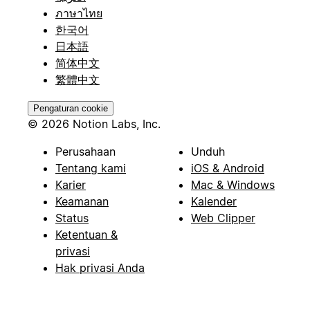
ภาษาไทย
한국어
日本語
简体中文
繁體中文
Pengaturan cookie
© 2026 Notion Labs, Inc.
Perusahaan
Unduh
Tentang kami
iOS & Android
Karier
Mac & Windows
Keamanan
Kalender
Status
Web Clipper
Ketentuan &
privasi
Hak privasi Anda