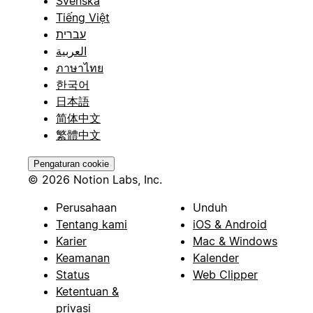
Svenska
Tiếng Việt
עברית
العربية
ภาษาไทย
한국어
日本語
简体中文
繁體中文
Pengaturan cookie
© 2026 Notion Labs, Inc.
Perusahaan
Unduh
Tentang kami
iOS & Android
Karier
Mac & Windows
Keamanan
Kalender
Status
Web Clipper
Ketentuan &
privasi