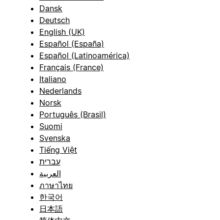
Dansk
Deutsch
English (UK)
Español (España)
Español (Latinoamérica)
Français (France)
Italiano
Nederlands
Norsk
Português (Brasil)
Suomi
Svenska
Tiếng Việt
עברית
العربية
ภาษาไทย
한국어
日本語