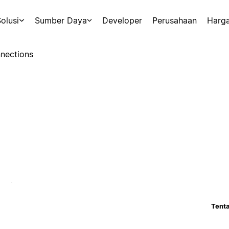
olusi
Sumber Daya
Developer
Perusahaan
Harg
nections
Tenta