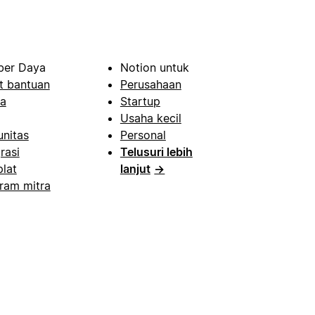
er Daya
Notion untuk
t bantuan
Perusahaan
a
Startup
Usaha kecil
nitas
Personal
rasi
Telusuri lebih
lat
lanjut
→
ram mitra