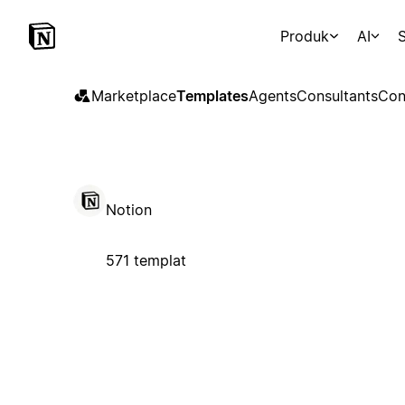
Produk
AI
S
Marketplace
Templates
Agents
Consultants
Con
Notion
571 templat