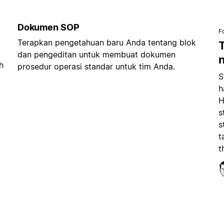
Dokumen SOP
F
Terapkan pengetahuan baru Anda tentang blok
dan pengeditan untuk membuat dokumen
h
prosedur operasi standar untuk tim Anda.
S
h
H
s
s
t
t