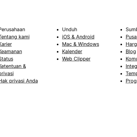
Perusahaan
Unduh
Sumb
Tentang kami
iOS & Android
Pusa
Karier
Mac & Windows
Harg
Keamanan
Kalender
Blog
Status
Web Clipper
Komu
Ketentuan &
Integ
privasi
Temp
Hak privasi Anda
Prog