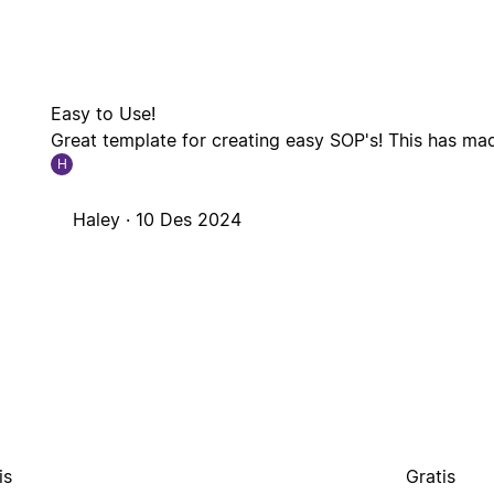
Easy to Use!
Great template for creating easy SOP's! This has mad
H
Haley ·
10 Des 2024
is
Gratis