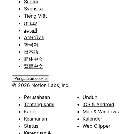
Suomi
Svenska
Tiếng Việt
עברית
العربية
ภาษาไทย
한국어
日本語
简体中文
繁體中文
Pengaturan cookie
© 2026 Notion Labs, Inc.
Perusahaan
Unduh
Tentang kami
iOS & Android
Karier
Mac & Windows
Keamanan
Kalender
Status
Web Clipper
Ketentuan &