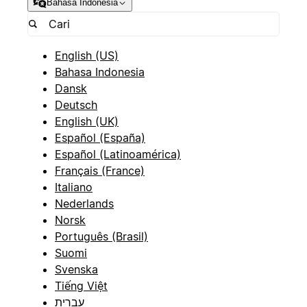
Bahasa Indonesia
English (US)
Bahasa Indonesia
Dansk
Deutsch
English (UK)
Español (España)
Español (Latinoamérica)
Français (France)
Italiano
Nederlands
Norsk
Português (Brasil)
Suomi
Svenska
Tiếng Việt
עברית