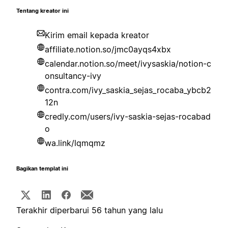
Tentang kreator ini
Kirim email kepada kreator
affiliate.notion.so/jmc0ayqs4xbx
calendar.notion.so/meet/ivysaskia/notion-c
onsultancy-ivy
contra.com/ivy_saskia_sejas_rocaba_ybcb2
12n
credly.com/users/ivy-saskia-sejas-rocabad
o
wa.link/lqmqmz
Bagikan templat ini
Terakhir diperbarui 56 tahun yang lalu