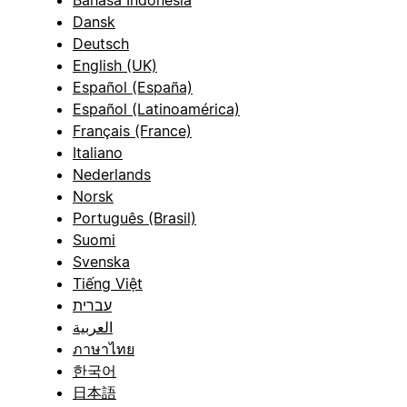
Bahasa Indonesia
Dansk
Deutsch
English (UK)
Español (España)
Español (Latinoamérica)
Français (France)
Italiano
Nederlands
Norsk
Português (Brasil)
Suomi
Svenska
Tiếng Việt
עברית
العربية
ภาษาไทย
한국어
日本語