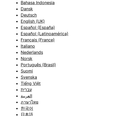
Bahasa Indonesia
Dansk
Deutsch
English (UK)
Español (España)
Español (Latinoamérica)
Français (France)
Italiano
Nederlands
Norsk
Português (Brasil)
Suomi
Svenska
Tiếng Việt
עברית
العربية
ภาษาไทย
한국어
日本語