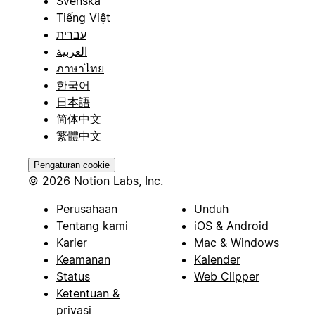
Svenska
Tiếng Việt
עברית
العربية
ภาษาไทย
한국어
日本語
简体中文
繁體中文
Pengaturan cookie
© 2026 Notion Labs, Inc.
Perusahaan
Unduh
Tentang kami
iOS & Android
Karier
Mac & Windows
Keamanan
Kalender
Status
Web Clipper
Ketentuan &
privasi