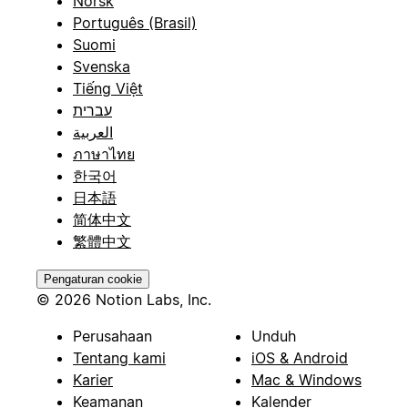
Norsk
Português (Brasil)
Suomi
Svenska
Tiếng Việt
עברית
العربية
ภาษาไทย
한국어
日本語
简体中文
繁體中文
Pengaturan cookie
© 2026 Notion Labs, Inc.
Perusahaan
Unduh
Tentang kami
iOS & Android
Karier
Mac & Windows
Keamanan
Kalender