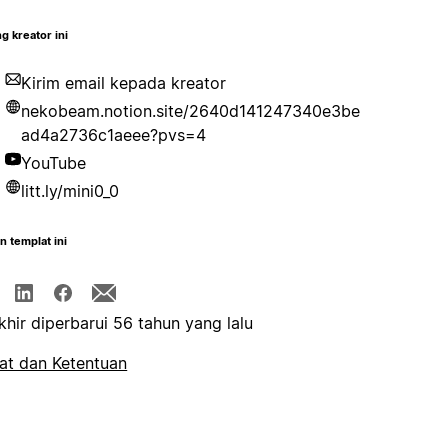
g kreator ini
Kirim email kepada kreator
nekobeam.notion.site/2640d141247340e3be
ad4a2736c1aeee?pvs=4
YouTube
litt.ly/mini0_0
n templat ini
khir diperbarui 56 tahun yang lalu
at dan Ketentuan