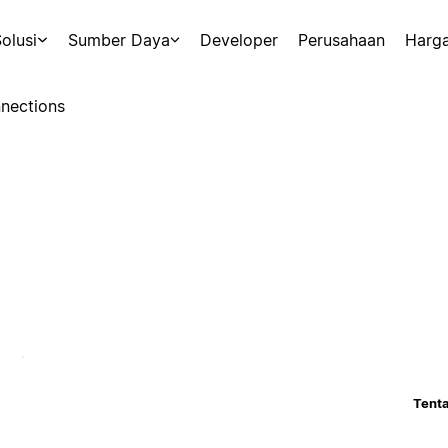
olusi
Sumber Daya
Developer
Perusahaan
Harg
nections
Tenta