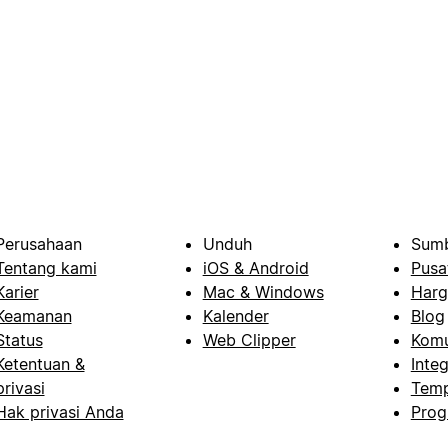
Perusahaan
Unduh
Sumb
Tentang kami
iOS & Android
Pusa
Karier
Mac & Windows
Harg
Keamanan
Kalender
Blog
Status
Web Clipper
Komu
Ketentuan &
Integ
privasi
Temp
Hak privasi Anda
Prog