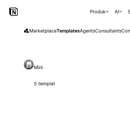
Produk
AI
S
Marketplace
Templates
Agents
Consultants
Con
Mini
5 templat