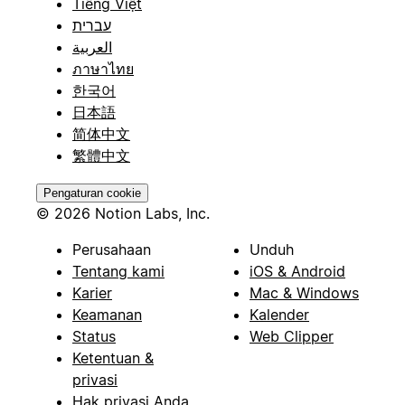
Tiếng Việt
עברית
العربية
ภาษาไทย
한국어
日本語
简体中文
繁體中文
Pengaturan cookie
© 2026 Notion Labs, Inc.
Perusahaan
Unduh
Tentang kami
iOS & Android
Karier
Mac & Windows
Keamanan
Kalender
Status
Web Clipper
Ketentuan &
privasi
Hak privasi Anda