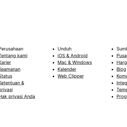
Perusahaan
Unduh
Sumb
Tentang kami
iOS & Android
Pusa
Karier
Mac & Windows
Harg
Keamanan
Kalender
Blog
Status
Web Clipper
Komu
Ketentuan &
Integ
privasi
Temp
Hak privasi Anda
Prog