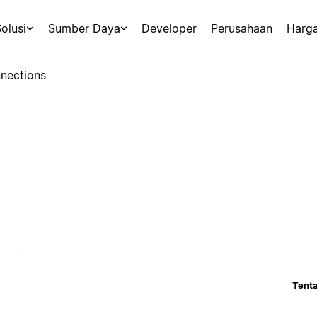
olusi
Sumber Daya
Developer
Perusahaan
Harg
nections
Tenta