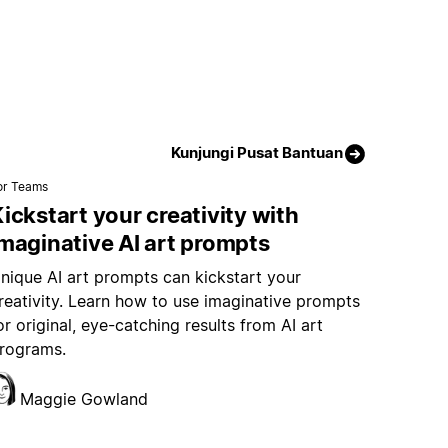
Kunjungi Pusat Bantuan
or Teams
ickstart your creativity with
maginative AI art prompts
nique AI art prompts can kickstart your
reativity. Learn how to use imaginative prompts
or original, eye-catching results from AI art
rograms.
Maggie Gowland