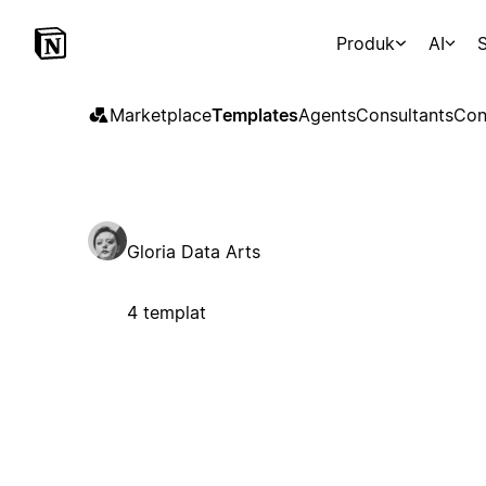
Produk
AI
S
Marketplace
Templates
Agents
Consultants
Con
Gloria Data Arts
4 templat