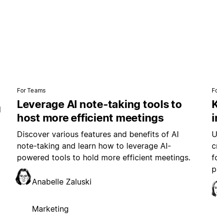
For Teams
F
Leverage AI note-taking tools to
K
l
host more efficient meetings
i
Discover various features and benefits of AI
U
note-taking and learn how to leverage AI-
c
powered tools to hold more efficient meetings.
f
p
Anabelle Zaluski
Marketing