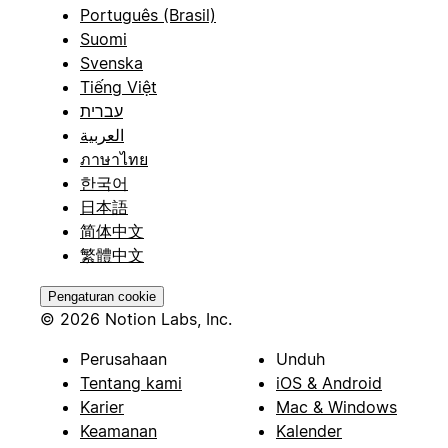
Português (Brasil)
Suomi
Svenska
Tiếng Việt
עברית
العربية
ภาษาไทย
한국어
日本語
简体中文
繁體中文
Pengaturan cookie
© 2026 Notion Labs, Inc.
Perusahaan
Unduh
Tentang kami
iOS & Android
Karier
Mac & Windows
Keamanan
Kalender