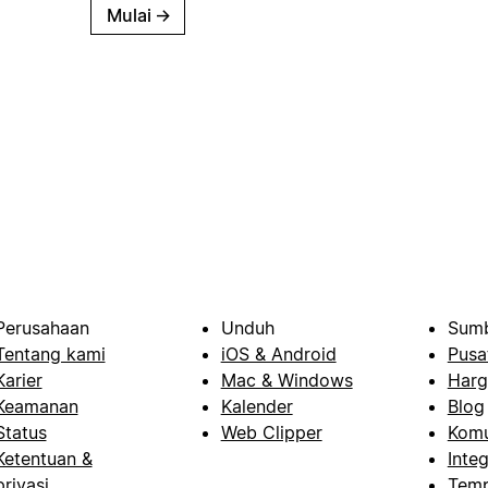
Mulai
→
Perusahaan
Unduh
Sumb
Tentang kami
iOS & Android
Pusa
Karier
Mac & Windows
Harg
Keamanan
Kalender
Blog
Status
Web Clipper
Komu
Ketentuan &
Integ
privasi
Temp