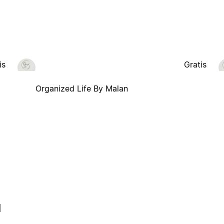
is
Gratis
Organized Life By Malan
l