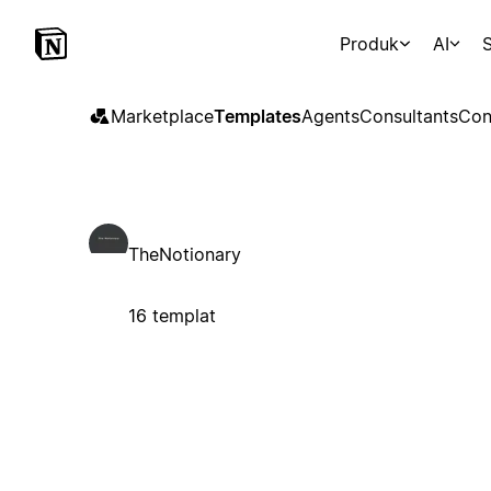
Produk
AI
S
Marketplace
Templates
Agents
Consultants
Con
TheNotionary
16 templat