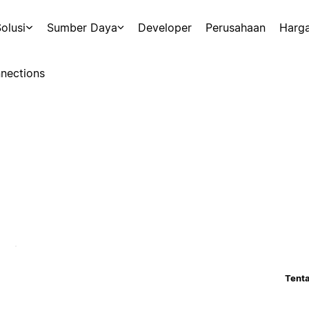
olusi
Sumber Daya
Developer
Perusahaan
Harg
nections
Tenta