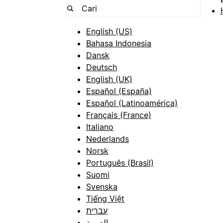
English (US)
Bahasa Indonesia
Dansk
Deutsch
English (UK)
Español (España)
Español (Latinoamérica)
Français (France)
Italiano
Nederlands
Norsk
Português (Brasil)
Suomi
Svenska
Tiếng Việt
עברית
العربية