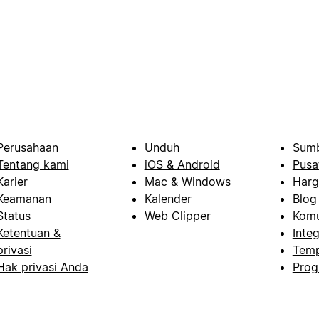
Perusahaan
Unduh
Sumb
Tentang kami
iOS & Android
Pusa
Karier
Mac & Windows
Harg
Keamanan
Kalender
Blog
Status
Web Clipper
Komu
Ketentuan &
Integ
privasi
Temp
Hak privasi Anda
Prog