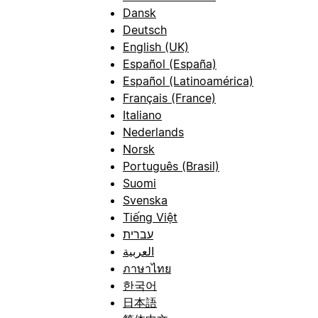
Dansk
Deutsch
English (UK)
Español (España)
Español (Latinoamérica)
Français (France)
Italiano
Nederlands
Norsk
Português (Brasil)
Suomi
Svenska
Tiếng Việt
עברית
العربية
ภาษาไทย
한국어
日本語