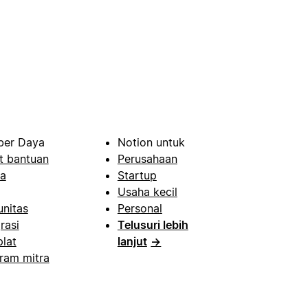
er Daya
Notion untuk
t bantuan
Perusahaan
a
Startup
Usaha kecil
nitas
Personal
rasi
Telusuri lebih
lat
lanjut
→
ram mitra