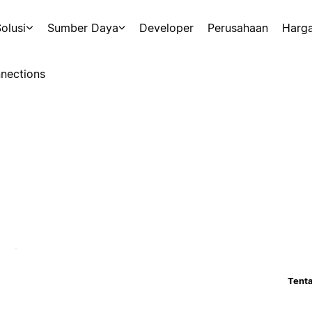
olusi
Sumber Daya
Developer
Perusahaan
Harg
nections
Tenta