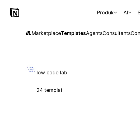
Produk
AI
S
Marketplace
Templates
Agents
Consultants
Con
low code lab
24 templat