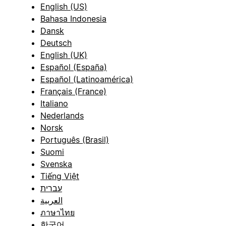
English (US)
Bahasa Indonesia
Dansk
Deutsch
English (UK)
Español (España)
Español (Latinoamérica)
Français (France)
Italiano
Nederlands
Norsk
Português (Brasil)
Suomi
Svenska
Tiếng Việt
עברית
العربية
ภาษาไทย
한국어