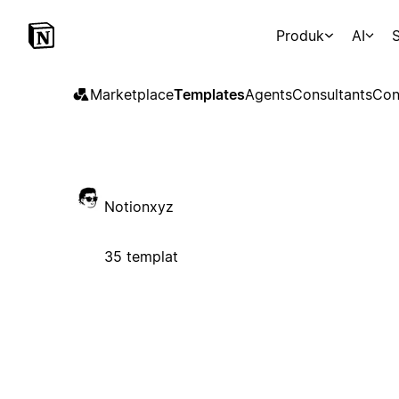
Produk
AI
S
Marketplace
Templates
Agents
Consultants
Con
Notionxyz
35 templat