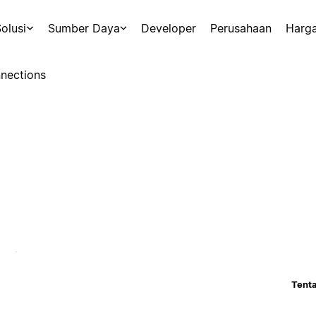
olusi
Sumber Daya
Developer
Perusahaan
Harg
nections
Tenta