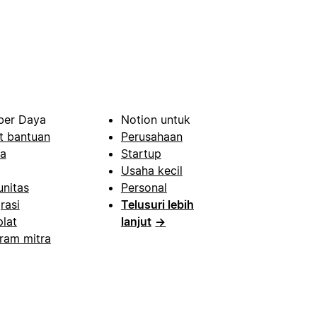
er Daya
Notion untuk
t bantuan
Perusahaan
a
Startup
Usaha kecil
nitas
Personal
rasi
Telusuri lebih
lat
lanjut
→
ram mitra