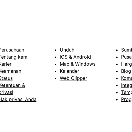
Perusahaan
Unduh
Sumb
Tentang kami
iOS & Android
Pusa
Karier
Mac & Windows
Harg
Keamanan
Kalender
Blog
Status
Web Clipper
Komu
Ketentuan &
Integ
privasi
Temp
Hak privasi Anda
Prog