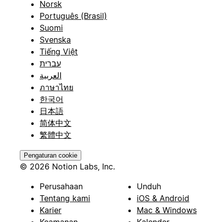
Norsk
Português (Brasil)
Suomi
Svenska
Tiếng Việt
עברית
العربية
ภาษาไทย
한국어
日本語
简体中文
繁體中文
Pengaturan cookie
© 2026 Notion Labs, Inc.
Perusahaan
Unduh
Tentang kami
iOS & Android
Karier
Mac & Windows
Keamanan
Kalender