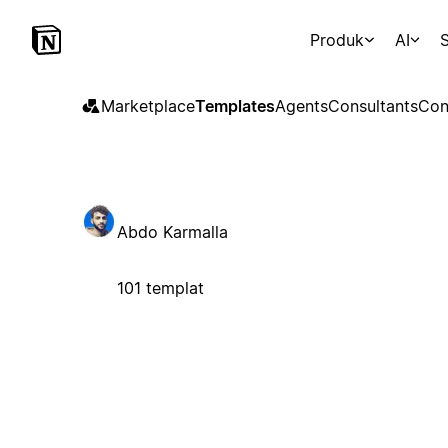
Produk
AI
S
Marketplace
Templates
Agents
Consultants
Con
Abdo Karmalla
101 templat