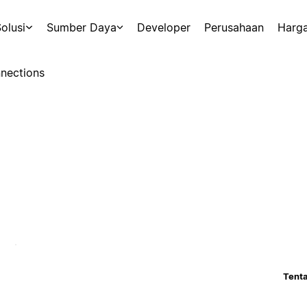
olusi
Sumber Daya
Developer
Perusahaan
Harg
nections
Tenta