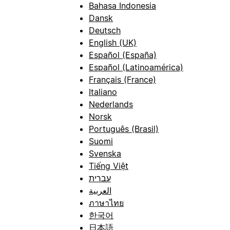
Bahasa Indonesia
Dansk
Deutsch
English (UK)
Español (España)
Español (Latinoamérica)
Français (France)
Italiano
Nederlands
Norsk
Português (Brasil)
Suomi
Svenska
Tiếng Việt
עברית
العربية
ภาษาไทย
한국어
日本語