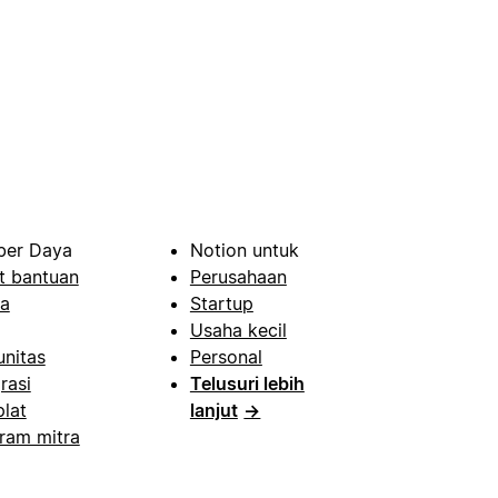
er Daya
Notion untuk
t bantuan
Perusahaan
a
Startup
Usaha kecil
nitas
Personal
rasi
Telusuri lebih
lat
lanjut
→
ram mitra