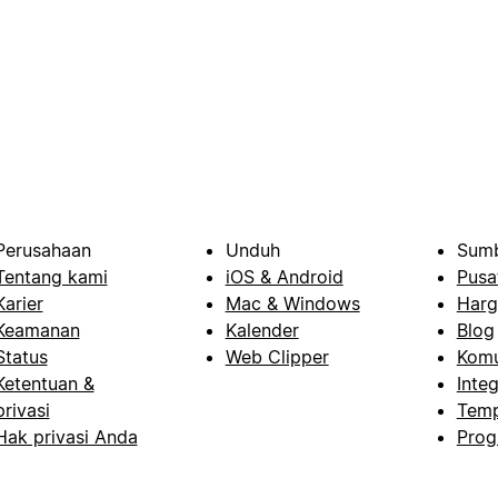
Perusahaan
Unduh
Sumb
Tentang kami
iOS & Android
Pusa
Karier
Mac & Windows
Harg
Keamanan
Kalender
Blog
Status
Web Clipper
Komu
Ketentuan &
Integ
privasi
Temp
Hak privasi Anda
Prog