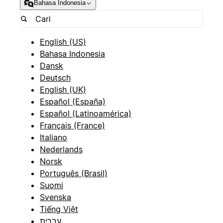
Bahasa Indonesia
English (US)
Bahasa Indonesia
Dansk
Deutsch
English (UK)
Español (España)
Español (Latinoamérica)
Français (France)
Italiano
Nederlands
Norsk
Português (Brasil)
Suomi
Svenska
Tiếng Việt
עברית