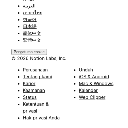
العربية
ภาษาไทย
한국어
日本語
简体中文
繁體中文
Pengaturan cookie
© 2026 Notion Labs, Inc.
Perusahaan
Unduh
Tentang kami
iOS & Android
Karier
Mac & Windows
Keamanan
Kalender
Status
Web Clipper
Ketentuan &
privasi
Hak privasi Anda