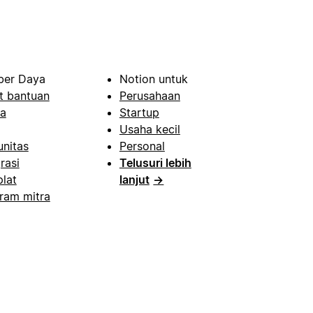
er Daya
Notion untuk
t bantuan
Perusahaan
a
Startup
Usaha kecil
nitas
Personal
rasi
Telusuri lebih
lat
lanjut
→
ram mitra