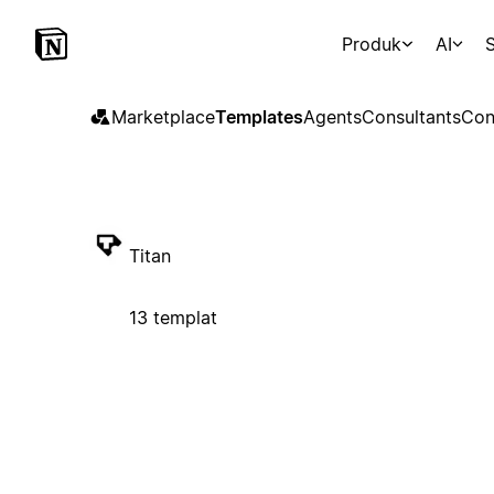
Produk
AI
S
Marketplace
Templates
Agents
Consultants
Con
Titan
13 templat