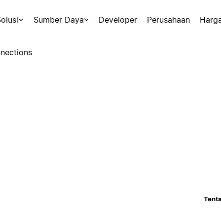
olusi
Sumber Daya
Developer
Perusahaan
Harg
nections
Tenta