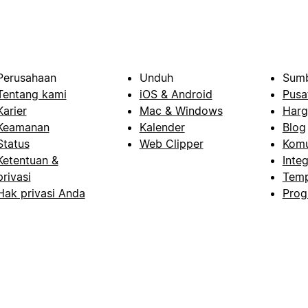
Perusahaan
Unduh
Sumb
Tentang kami
iOS & Android
Pusa
Karier
Mac & Windows
Harg
Keamanan
Kalender
Blog
Status
Web Clipper
Komu
Ketentuan &
Integ
privasi
Temp
Hak privasi Anda
Prog