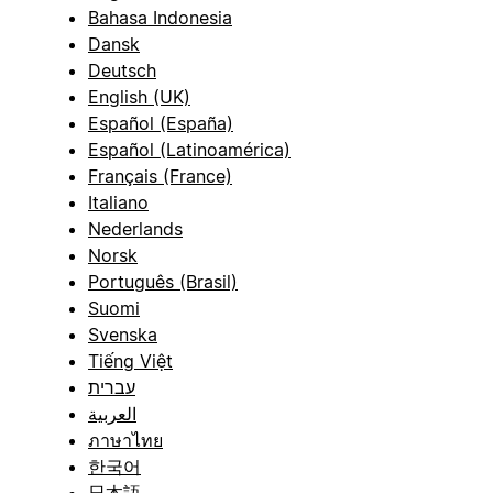
Bahasa Indonesia
Dansk
Deutsch
English (UK)
Español (España)
Español (Latinoamérica)
Français (France)
Italiano
Nederlands
Norsk
Português (Brasil)
Suomi
Svenska
Tiếng Việt
עברית
العربية
ภาษาไทย
한국어
日本語