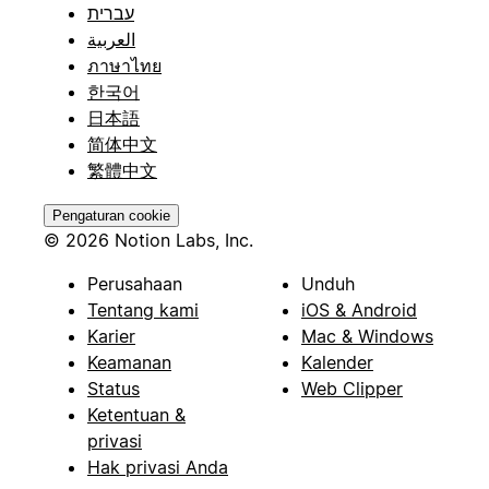
עברית
العربية
ภาษาไทย
한국어
日本語
简体中文
繁體中文
Pengaturan cookie
© 2026 Notion Labs, Inc.
Perusahaan
Unduh
Tentang kami
iOS & Android
Karier
Mac & Windows
Keamanan
Kalender
Status
Web Clipper
Ketentuan &
privasi
Hak privasi Anda