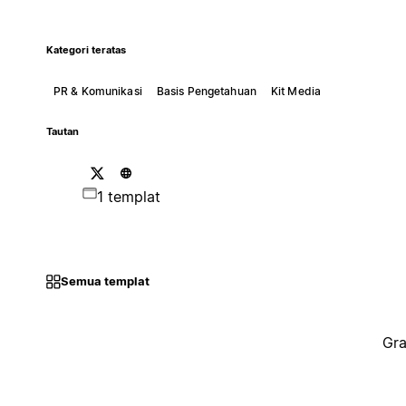
Kategori teratas
PR & Komunikasi
Basis Pengetahuan
Kit Media
Tautan
1 templat
Semua templat
Gra