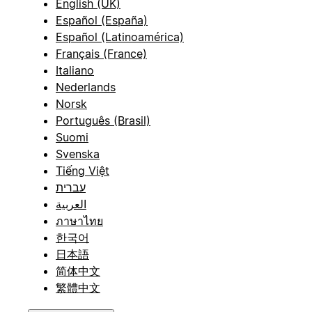
English (UK)
Español (España)
Español (Latinoamérica)
Français (France)
Italiano
Nederlands
Norsk
Português (Brasil)
Suomi
Svenska
Tiếng Việt
עברית
العربية
ภาษาไทย
한국어
日本語
简体中文
繁體中文