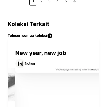
1
2
3
4
5
→
Koleksi Terkait
Telusuri semua koleksi
New year, new job
Notion