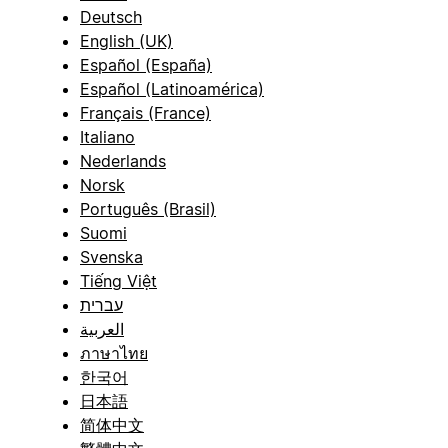
Deutsch
English (UK)
Español (España)
Español (Latinoamérica)
Français (France)
Italiano
Nederlands
Norsk
Português (Brasil)
Suomi
Svenska
Tiếng Việt
עברית
العربية
ภาษาไทย
한국어
日本語
简体中文