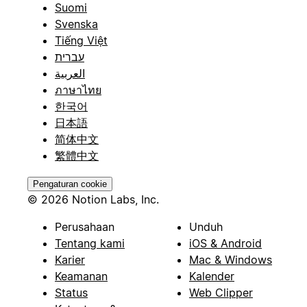
Suomi
Svenska
Tiếng Việt
עברית
العربية
ภาษาไทย
한국어
日本語
简体中文
繁體中文
Pengaturan cookie
© 2026 Notion Labs, Inc.
Perusahaan
Unduh
Tentang kami
iOS & Android
Karier
Mac & Windows
Keamanan
Kalender
Status
Web Clipper