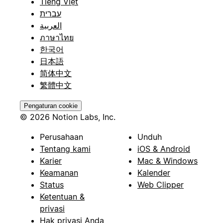
Tiếng Việt
עברית
العربية
ภาษาไทย
한국어
日本語
简体中文
繁體中文
Pengaturan cookie
© 2026 Notion Labs, Inc.
Perusahaan
Unduh
Tentang kami
iOS & Android
Karier
Mac & Windows
Keamanan
Kalender
Status
Web Clipper
Ketentuan &
privasi
Hak privasi Anda