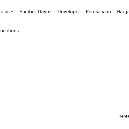
olusi
Sumber Daya
Developer
Perusahaan
Harg
nections
Tenta