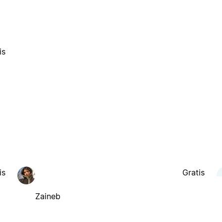
is
is
Gratis
Zaineb