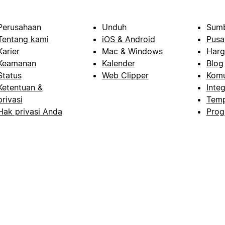
Perusahaan
Unduh
Sumb
Tentang kami
iOS & Android
Pusa
Karier
Mac & Windows
Harg
Keamanan
Kalender
Blog
Status
Web Clipper
Komu
Ketentuan &
Integ
privasi
Temp
Hak privasi Anda
Prog