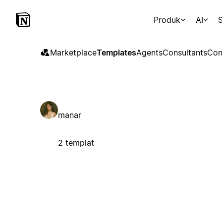
Produk
AI
S
Marketplace
Templates
Agents
Consultants
Con
manar
2 templat