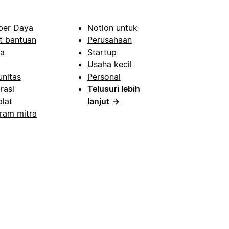
er Daya
Notion untuk
t bantuan
Perusahaan
a
Startup
Usaha kecil
nitas
Personal
rasi
Telusuri lebih
lat
lanjut
→
ram mitra