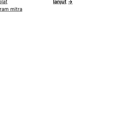
lat
lanjut
→
ram mitra