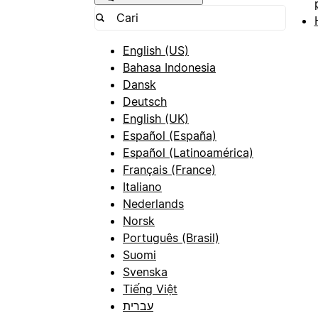
English (US)
Bahasa Indonesia
Dansk
Deutsch
English (UK)
Español (España)
Español (Latinoamérica)
Français (France)
Italiano
Nederlands
Norsk
Português (Brasil)
Suomi
Svenska
Tiếng Việt
עברית