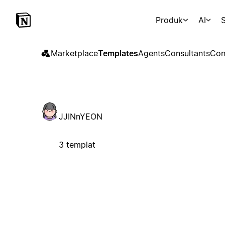
Produk
AI
S
Marketplace
Templates
Agents
Consultants
Con
JJINnYEON
3 templat