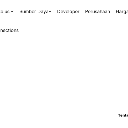
olusi
Sumber Daya
Developer
Perusahaan
Harg
nections
Tenta