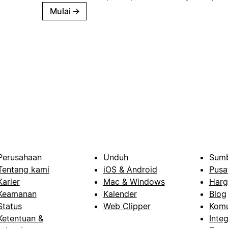
Mulai
→
Perusahaan
Unduh
Sumb
Tentang kami
iOS & Android
Pusa
Karier
Mac & Windows
Harg
Keamanan
Kalender
Blog
Status
Web Clipper
Komu
Ketentuan &
Integ