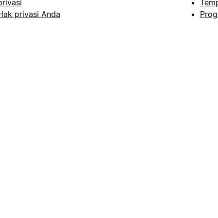
privasi
Temp
Hak privasi Anda
Prog