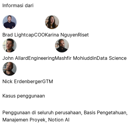
Informasi dari
Brad Lightcap
COO
Karina Nguyen
Riset
John Allard
Engineering
Mashfir Mohiuddin
Data Science
Nick Erdenberger
GTM
Kasus penggunaan
Penggunaan di seluruh perusahaan, Basis Pengetahuan,
Manajemen Proyek, Notion AI