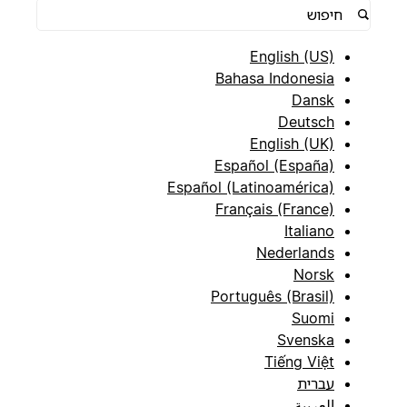
English (US)
Bahasa Indonesia
Dansk
Deutsch
English (UK)
Español (España)
Español (Latinoamérica)
Français (France)
Italiano
Nederlands
Norsk
Português (Brasil)
Suomi
Svenska
Tiếng Việt
עברית
العربية