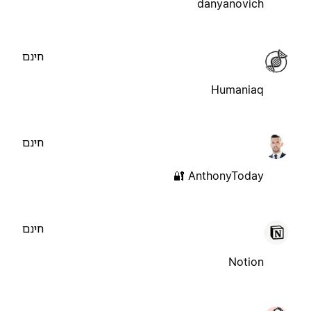
danyanovich
חינם
Humaniaq
חינם
AnthonyToday 🔐
חינם
Notion