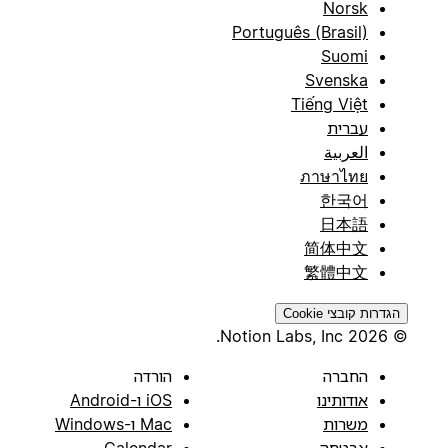
Norsk
Português (Brasil)
Suomi
Svenska
Tiếng Việt
עברית
العربية
ภาษาไทย
한국어
日本語
简体中文
繁體中文
הגדרות קובצי Cookie
© 2026 Notion Labs, Inc.
החברה
הורדה
אודותינו
iOS ו-Android
משרות
Mac ו-Windows
אבטחה
Calendar