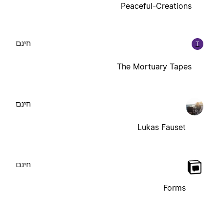
Peaceful-Creations
חינם
T
The Mortuary Tapes
חינם
Lukas Fauset
חינם
Forms